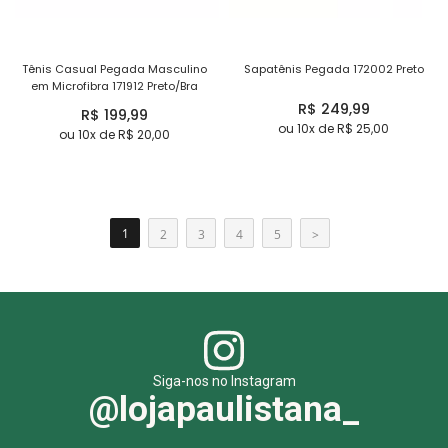
Tênis Casual Pegada Masculino
Sapatênis Pegada 172002 Preto
em Microfibra 171912 Preto/Bra
R$ 249,99
R$ 199,99
ou 10x de R$ 25,00
ou 10x de R$ 20,00
1
2
3
4
5
>
Siga-nos no Instagram
@lojapaulistana_