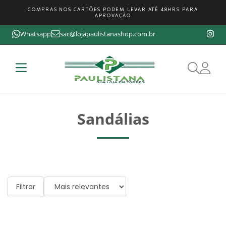
COMPRAS NOS CARTÕES PODEM LEVAR ATÉ 48HRS PARA
APROVAÇÃO
Whatsapp
sac@lojapaulistanashop.com.br
Sandálias
Filtrar