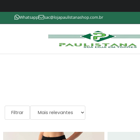
Whatsapp
sac@lojapaulistanashop.com.br
Filtrar